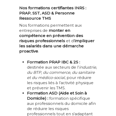
QUI SOMMES-NOUS ?
Nos formations certifiantes INRS :
L’ÉQUIPE D’ATOUT
FORMATIONS
PRAP, SST, ASD & Personne
SYNERGIA
Ressource TMS
PRAP 2S
ERGONOMIE
Nos formations permettent aux
ILS NOUS FONT
DEVENIR FORMA
PRAP IBC
entreprises de
monter en
ERGONOMIE
LOCATION SALLES
CONFIANCE
PRAP 2S
compétence en prévention des
COMPÉTENCES ET
DEVENIR FORMA
SST – SAUVETEUR
CONTACT
risques professionnels
et d’
impliquer
DISPOSITIFS DE
MAC FORMATEUR
PRAP IBC
SECOURISTE DU TRA
les salariés dans une démarche
FORMATION
2S
BLOG
proactive
.
MAC FORMATEUR
ERGONOMIE ET PR
DEVENIR ACTEU
IBC
FORMATEUR SST
PSSM – PREMIERS
Formation PRAP IBC & 2S :
D’INVESTISSEMENT
04 73 69 11 09
2S | SANITAIRE-S
SECOURS EN SANT
destinée aux secteurs de l’
industrie,
ACTEUR PRAP
MAC FO SST
ARCHITECTURAL O
MENTALE
CONTACT@ATOUT-SYNERGIA
du BTP, du commerce, du sanitaire
MAC ACTEUR PRA
INDUSTRIE BÂTI
MATÉRIEL
ACTEUR SST
et du médico-social
, pour réduire
SANITAIRE SOCIA
COMMERCE
SALARIÉ DÉSIGNÉ
ERGONOMIE ET
les risques liés à l’activité physique
COMPÉTENT – SDC
MAC SST
FORMATION
MAC ACTEUR PRA
et prévenir les TMS.
PRÉVENTION DES 
Formation ASD (Aide et Soin à
COMPLÉMENTAIR
DISPOSITIF SMS |
ERGONOMIE SITUA
Domicile) :
formation spécifique
POUR ACTEURS 
SANITAIRE ET MÉDI
DE HANDICAP ET
aux professionnels du domicile afin
2S
SOCIAL
MAINTIEN DANS L’
de réduire les risques
DIRIGEANT SECT
professionnels tout en s'adaptant
DISPOSITIF ASD | AI