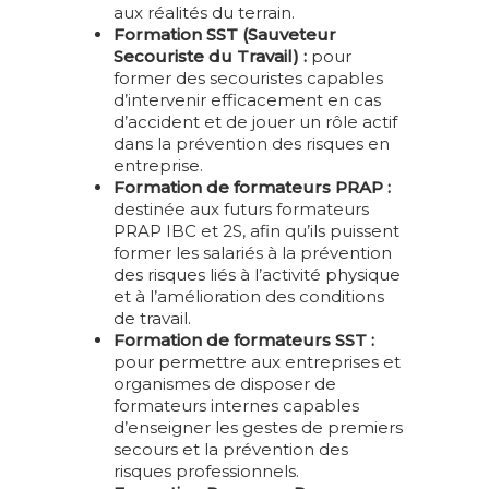
ERGONOMIE RISQU
aux réalités du terrain.
SMS
SOIN À DOMICILE
PSYCHOSOCIAUX
Formation SST (Sauveteur
DEVENIR AP SMS
JOURNÉE DU
PERSONNE RESSO
Secouriste du Travail) :
pour
DIRIGEANT | MA
TMS
former des secouristes capables
LA PRÉVENTION
d’intervenir efficacement en cas
MANAGER PAR LE T
d’accident et de jouer un rôle actif
DEVENIR AP ASD
RÉEL
dans la prévention des risques en
entreprise.
MAC – RECYCLAGE
PRÉVENTION DES R
Formation de formateurs PRAP :
ASD
destinée aux futurs formateurs
FORMATION AU
PRAP IBC et 2S, afin qu’ils puissent
DEVENIR ACTEU
MANAGEMENT
former les salariés à la prévention
PRÉVENTION AS
INTERGÉNÉRATION
des risques liés à l’activité physique
et à l’amélioration des conditions
FORMATIONS
de travail.
SPÉCIFIQUES SUR 
Formation de formateurs SST :
pour permettre aux entreprises et
organismes de disposer de
formateurs internes capables
d’enseigner les gestes de premiers
secours et la prévention des
risques professionnels.