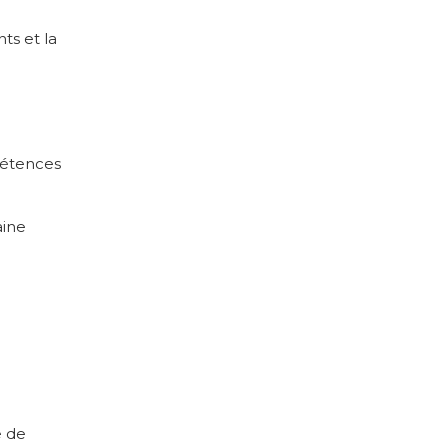
ts et la
mpétences
aine
e de