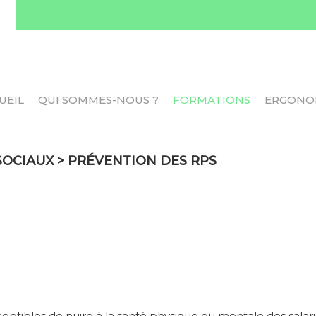
UEIL
QUI SOMMES-NOUS ?
FORMATIONS
ERGONO
SOCIAUX
> PRÉVENTION DES RPS
eptibles de nuire à la santé physique ou mentale des salarié