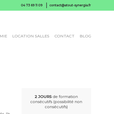
04 73 69 11 09
contact@atout-synergia.fr
MIE
LOCATION SALLES
CONTACT
BLOG
2 JOURS
de formation
consécutifs (possibilité non
consécutifs)
s. Ils