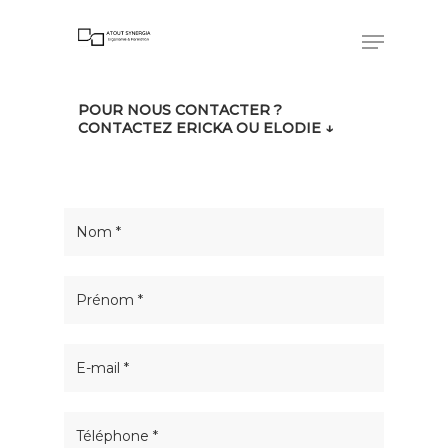
POUR NOUS CONTACTER ?
Hit enter to search or ESC to close
CONTACTEZ ERICKA OU ELODIE ↓