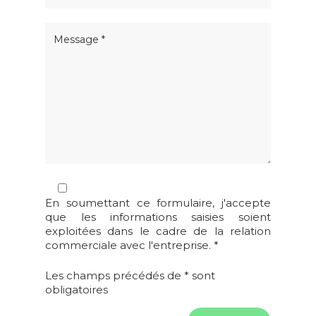
ACCUEIL
En soumettant ce formulaire, j'accepte
QUI SOMMES-NOUS ?
que les informations saisies soient
L’ÉQUIPE D’ATOUT
FORMATIONS
exploitées dans le cadre de la relation
SYNERGIA
commerciale avec l'entreprise. *
PRAP 2S
ERGONOMIE
ILS NOUS FONT
DEVENIR FORMA
Les champs précédés de * sont
PRAP IBC
ERGONOMIE
LOCATION SALLES
CONFIANCE
obligatoires
PRAP 2S
COMPÉTENCES ET
DEVENIR FORMA
SST – SAUVETEUR
CONTACT
DISPOSITIFS DE
MAC FORMATEUR
PRAP IBC
SECOURISTE DU TRA