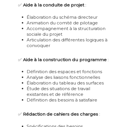
CONTACT
DISPOSITIFS DE
MAC FORMATEUR
PRAP IBC
SECOURISTE DU TRA
✅
Aide à la conduite de projet
:
FORMATION
2S
BLOG
MAC FORMATEUR
Élaboration du schéma directeur
ERGONOMIE ET PR
DEVENIR ACTEU
IBC
FORMATEUR SST
PSSM – PREMIERS
Animation du comité de pilotage
D’INVESTISSEMENT
04 73 69 11 09
2S | SANITAIRE-S
SECOURS EN SANT
Accompagnement à la structuration
ACTEUR PRAP
MAC FO SST
ARCHITECTURAL O
MENTALE
CONTACT@ATOUT-SYNERGIA
sociale du projet
MAC ACTEUR PRA
INDUSTRIE BÂTI
MATÉRIEL
ACTEUR SST
Articulation des différentes logiques à
SANITAIRE SOCIA
COMMERCE
SALARIÉ DÉSIGNÉ
convoquer
ERGONOMIE ET
COMPÉTENT – SDC
MAC SST
FORMATION
MAC ACTEUR PRA
PRÉVENTION DES 
COMPLÉMENTAIR
DISPOSITIF SMS |
✅
Aide à la construction du programme
:
ERGONOMIE SITUA
POUR ACTEURS 
SANITAIRE ET MÉDI
DE HANDICAP ET
2S
SOCIAL
Définition des espaces et fonctions
MAINTIEN DANS L’
Analyse des liaisons fonctionnelles
DIRIGEANT SECT
DISPOSITIF ASD | AI
Élaboration du tableau des surfaces
ERGONOMIE RISQU
SMS
SOIN À DOMICILE
Étude des situations de travail
PSYCHOSOCIAUX
existantes et de référence
DEVENIR AP SMS
JOURNÉE DU
PERSONNE RESSO
Définition des besoins à satisfaire
DIRIGEANT | MA
TMS
LA PRÉVENTION
MANAGER PAR LE T
✅
Rédaction de cahiers des charges
:
DEVENIR AP ASD
RÉEL
Spécifications des besoins