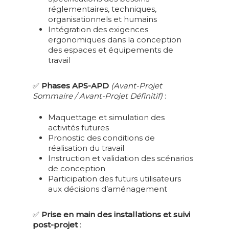
MAC – RECYCLAGE
PRÉVENTION DES R
réglementaires, techniques,
ASD
organisationnels et humains
FORMATION AU
Intégration des exigences
DEVENIR ACTEU
MANAGEMENT
ergonomiques dans la conception
PRÉVENTION AS
INTERGÉNÉRATION
des espaces et équipements de
FORMATIONS
travail
SPÉCIFIQUES SUR 
✅
Phases APS-APD
(Avant-Projet
Sommaire / Avant-Projet Définitif)
:
Maquettage et simulation des
activités futures
Pronostic des conditions de
réalisation du travail
Instruction et validation des scénarios
de conception
Participation des futurs utilisateurs
aux décisions d’aménagement
✅
Prise en main des installations et suivi
post-projet
: