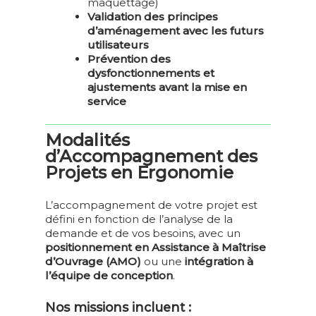
maquettage)
Validation des principes
d’aménagement avec les futurs
utilisateurs
Prévention des
dysfonctionnements et
ajustements avant la mise en
service
Modalités
d’Accompagnement des
Projets en Ergonomie
ACCUEIL
L’accompagnement de votre projet est
QUI SOMMES-NOUS ?
défini en fonction de l’analyse de la
demande et de vos besoins, avec un
L’ÉQUIPE D’ATOUT
FORMATIONS
positionnement en Assistance à Maîtrise
SYNERGIA
d’Ouvrage (AMO)
ou une
intégration à
PRAP 2S
ERGONOMIE
l’équipe de conception
.
ILS NOUS FONT
DEVENIR FORMA
PRAP IBC
ERGONOMIE
LOCATION SALLES
CONFIANCE
PRAP 2S
COMPÉTENCES ET
Nos missions incluent :
DEVENIR FORMA
SST – SAUVETEUR